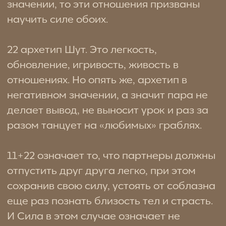
партнеру, а к себе.
А если перевести на простой язык, то
перестать выбирать мужиков, которые
истинно не выбирают тебя. А первый раз
в жизни выбрать себя, вне зависимости
от того, что почти нет сил сопротивляться
безумию порыва страсти.
Мы посмотрели глубже, и оказалось, в
прошлой жизни они были любовной
парой, они были женаты и у них была
идеальная любовь. Но жесткий урок
ждал ее. Он встретил другую женщину и
ушел к ней. Не совсем по свободной воле,
но ушел.
Она не смогла пережить предательства
и в итоге покончила с собой. А это
сильное нарушение закона любви,
поэтому она была вынуждена вновь и