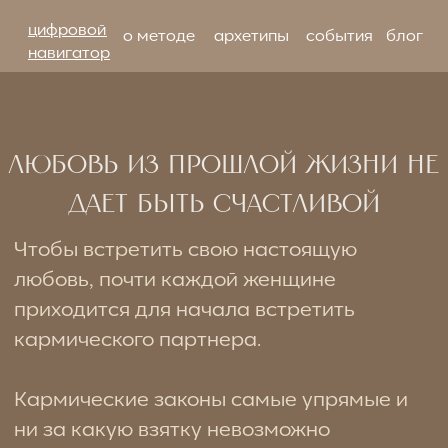
цифровой
о методе
архетипы
события
блог
навигатор
Любовь из прошлой жизни не
дает быть счастливой
Чтобы встретить свою настоящую
любовь, почти каждой женщине
приходится для начала встретить
кармического партнера.
Кармические законы самые упрямые и
ни за какую взятку невозможно
откупиться от приговора, который
выносит Вселенная.
Это было задолго до основания нашей
школы, когда я проходила обучение. Там
я встретила девушку, с которой у нас