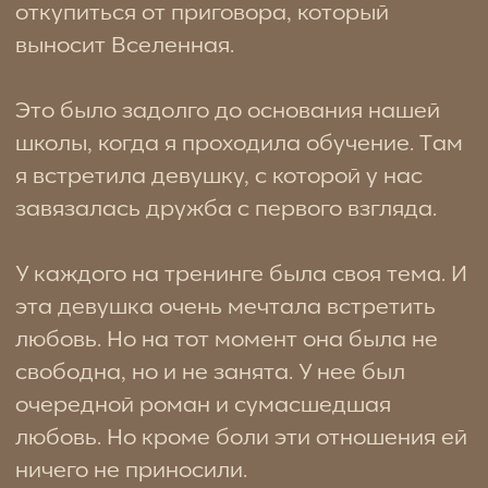
завязалась дружба с первого взгляда.
У каждого на тренинге была своя тема. И
эта девушка очень мечтала встретить
любовь. Но на тот момент она была не
свободна, но и не занята. У нее был
очередной роман и сумасшедшая
любовь. Но кроме боли эти отношения ей
ничего не приносили.
А у них только 2 архетипа во всей
совместимости: 11 и 22. Это отношения
страшной зависимости, привязанности,
страсти и безвыходности. Этой паре
остался один урок, последний -
избавиться от одержимости друг другом.
Я даже тогда предложила, что это
Близнецовые пламени.
11 архетип - Сила. Это архетип, который