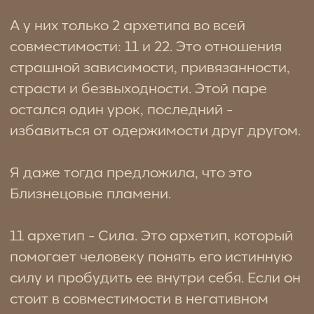
помогает человеку понять его истинную
силу и пробудить ее внутри себя. Если он
стоит в совместимости в негативном
значении, то эти отношения призваны
научить силе обоих.
22 архетип Шут. Это легкость,
обновление, игривость, живость в
отношениях. Но опять же, архетип в
негативном значении, а значит пара не
делает вывод, не выносит урок и раз за
разом танцует на «любимых» граблях.
11+22 означает то, что партнеры должны
отпустить друг друга легко, при этом
сохранив свою силу, устоять от соблазна
еще раз познать близость тел и страсть.
И Сила в этом случае означает не
поддаться животным инстинктам, а
принять порыв страсти внутри себя,
усмирить его потоком любви, но не к