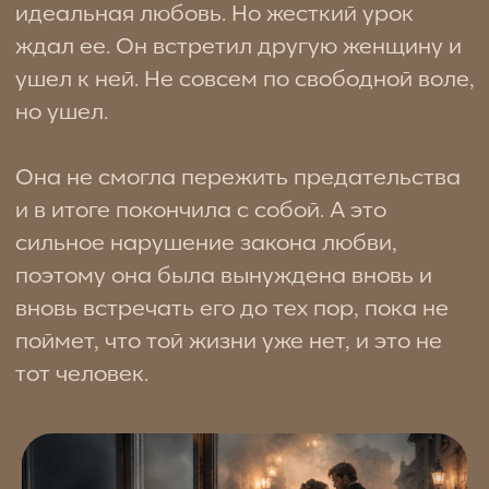
любимый мужчина ее предает и
выбирает другую.
Тренинг закончился через 3 дня и она из
него вышла другим человеком. Мы
вместе с ней выявили все сценарии, и она
поняла главное - любовь к себе намного
важнее любой другой любви, тебя
предать может кто угодно, но главное -
никогда не предавай саму себя.
Женщины обречены встречать
кармических партнеров пока они не
поймут, зачем эти мужчины приходят в их
жизнь.
Посчитайте в нашем калькуляторе
своего идеального партнера,
кармического партнера, какой тип любви
вам подходит и станьте счастливой
женщиной.