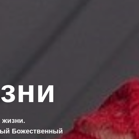
изни
 жизни.
ный Божественный